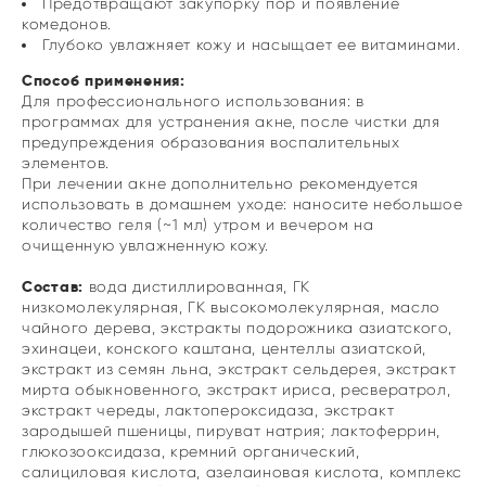
Предотвращают закупорку пор и появление
комедонов.
Глубоко увлажняет кожу и насыщает ее витаминами.
Способ применения:
Для профессионального использования: в
программах для устранения акне, после чистки для
предупреждения образования воспалительных
элементов.
При лечении акне дополнительно рекомендуется
использовать в домашнем уходе: наносите небольшое
количество геля (~1 мл) утром и вечером на
очищенную увлажненную кожу.
Состав:
вода дистиллированная, ГК
низкомолекулярная, ГК высокомолекулярная, масло
чайного дерева, экстракты подорожника азиатского,
эхинацеи, конского каштана, центеллы азиатской,
экстракт из семян льна, экстракт сельдерея, экстракт
мирта обыкновенного, экстракт ириса, ресвератрол,
экстракт череды, лактопероксидаза, экстракт
зародышей пшеницы, пируват натрия; лактоферрин,
глюкозооксидаза, кремний органический,
салициловая кислота, азелаиновая кислота, комплекс