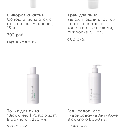
Сыворотка-актив
Крем для лица
Обновление клеток с
Увлажняющий дневной
аргинином, Микролиз,
на основе масла
15 мл
конопли с пептидами,
Микролиз, 50 мл.
700 pуб.
600 pуб.
Нет в наличии
Тоник для лица
Гель холодного
"Bioakneroll Postbiotics",
гидрирования АнтиАкне,
Bioakneroll, 250 мл.
Bioakneroll, 250 мл.
2 050 pуб.
3 190 pуб.