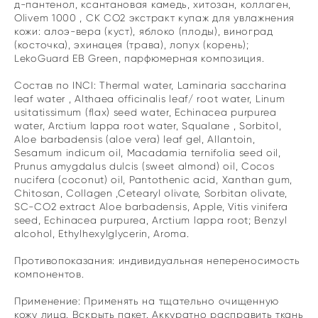
д-пантенол, ксантановая камедь, хитозан, коллаген,
Olivem 1000 , СК СО2 экстракт купаж для увлажнения
кожи: алоэ-вера (куст), яблоко (плоды), виноград
(косточка), эхинацея (трава), лопух (корень);
LekoGuard EB Green, парфюмерная композиция.
Состав по INCI: Thermal water, Laminaria saccharina
leaf water , Althaea officinalis leaf/ root water, Linum
usitatissimum (flax) seed water, Echinacea purpurea
water, Arctium lappa root water, Squalane , Sorbitol,
Aloe barbadensis (aloe vera) leaf gel, Allantoin,
Sesamum indicum oil, Macadamia ternifolia seed oil,
Prunus amygdalus dulcis (sweet almond) oil, Cocos
nucifera (coconut) oil, Pantothenic acid, Xanthan gum,
Chitosan, Collagen ,Cetearyl olivate, Sorbitan olivate,
SС-CO2 extract Aloe barbadensis, Apple, Vitis vinifera
seed, Echinacea purpurea, Arctium lappa root; Benzyl
alcohol, Ethylhexylglycerin, Aroma.
Противопоказания: индивидуальная непереносимость
компонентов.
Применение: Применять на тщательно очищенную
кожу лица. Вскрыть пакет. Аккуратно расправить ткань