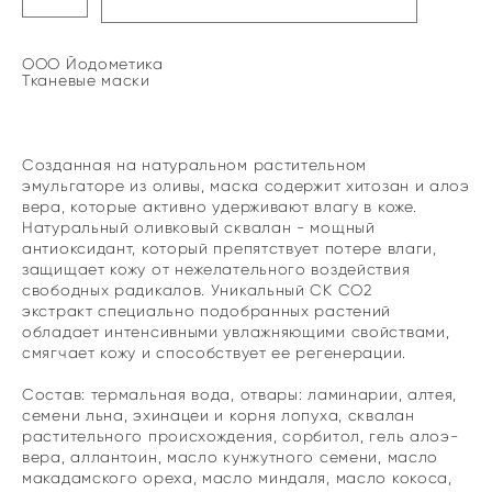
ООО Йодометика
Тканевые маски
Созданная на натуральном растительном
эмульгаторе из оливы, маска содержит хитозан и алоэ
вера, которые активно удерживают влагу в коже.
Натуральный оливковый сквалан - мощный
антиоксидант, который препятствует потере влаги,
защищает кожу от нежелательного воздействия
свободных радикалов. Уникальный СК СО2
экстракт специально подобранных растений
обладает интенсивными увлажняющими свойствами,
смягчает кожу и способствует ее регенерации.
Состав: термальная вода, отвары: ламинарии, алтея,
семени льна, эхинацеи и корня лопуха, сквалан
растительного происхождения, сорбитол, гель алоэ-
вера, аллантоин, масло кунжутного семени, масло
макадамского ореха, масло миндаля, масло кокоса,