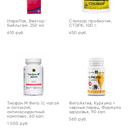
НариЛак, Вектор-
Стелкор пробиотик,
БиАльгам, 250 мл
СТЭЛК, 100 г.
610 pуб.
450 pуб.
Тиофан М Фито (с чагой
ФитоАктив, Куркума +
и лопухом),
черный перец, Формула
антиоксидантный
здоровья, 90 кап.
комплекс, 60 кап.
560 pуб.
1 500 pуб.