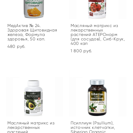
МедАктив № 24.
Масляный матрикc из
Здоровая Щитовидная
лекарственных
железа, Формула
растений АТЕРОнорм
здоровья, 50 кап.
(для сосудов), Сиб-Крук,
400 кап
480 pуб.
1 800 pуб.
Масляный матрикс из
Псиллиум (Psullium),
лекарственных
источник клетчатки,
растений
Siberian Organic