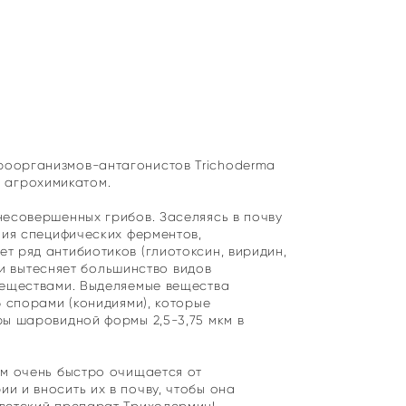
роорганизмов-антагонистов Trichoderma
 и агрохимикатом.
несовершенных грибов. Заселяясь в почву
ния специфических ферментов,
т ряд антибиотиков (глиотоксин, виридин,
 и вытесняет большинство видов
веществами. Выделяемые вещества
 спорами (конидиями), которые
ры шаровидной формы 2,5-3,75 мкм в
ем очень быстро очищается от
и и вносить их в почву, чтобы она