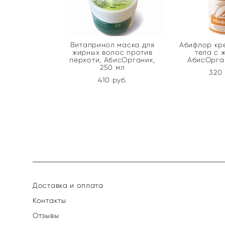
Витапринол маска для
Абифлор кре
жирных волос против
тела с 
перхоти, АбисОрганик,
АбисОрган
250 мл
320 
410 pуб.
Доставка и оплата
Контакты
Отзывы