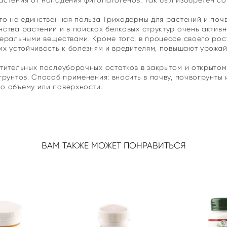
стения от нападения фитопатогенов. Так был изобретен с
то не единственная польза Триходермы для растений и почв
ства растений и в поисках белковых структур очень актив
еральными веществами. Кроме того, в процессе своего ро
их устойчивость к болезням и вредителям, повышают урожай
тительных послеуборочных остатков в закрытом и открытом 
грунтов. Способ применения: вносить в почву, почвогрунты
о объему или поверхности.
ВАМ ТАКЖЕ МОЖЕТ ПОНРАВИТЬСЯ