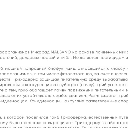
икроорганизмов Микорад MALSANO на основе почвенных мик
 растений, дождевых червей и пчёл. Не является пестицидом
иб, мощный природный биофунгицид, относящийся к классу 
кроорганизмов, в том числе фитопатогенов, за счет выделе
ществ. Триходерма защищая питательную среду вырабатывае
ирования и конкуренции за субстрат (почву), гриб угнетает
те с тем, гриб обогащает почву подвижными питательными 
вышают их устойчивость к заболеваниям. Размножается гриб
онидиеносцах. Конидиеносцы - округлые разветвленные спо
, в которой поселился гриб Триходерма, естественным пут
тому было предложено выращивать Триходерму в лаборатори