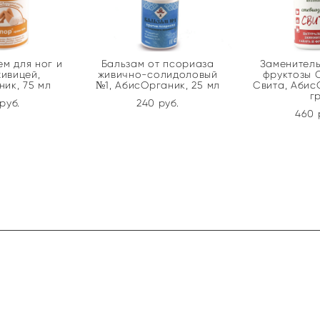
м для ног и
Бальзам от псориаза
Заменитель
живицей,
живично-солидоловый
фруктозы 
ик, 75 мл
№1, АбисОрганик, 25 мл
Свита, Абис
гр
pуб.
240 pуб.
460 