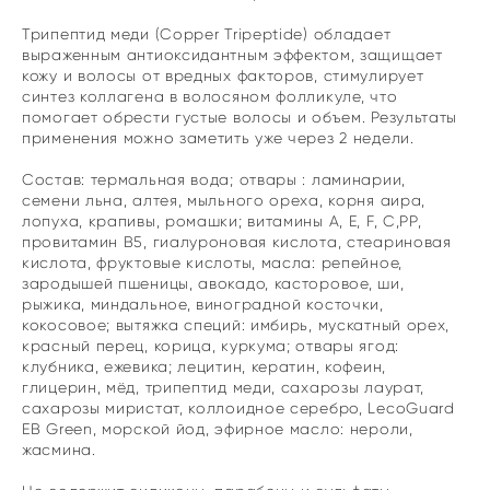
Трипептид меди (Copper Tripeptide) обладает
выраженным антиоксидантным эффектом, защищает
кожу и волосы от вредных факторов, стимулирует
синтез коллагена в волосяном фолликуле, что
помогает обрести густые волосы и объем. Результаты
применения можно заметить уже через 2 недели.
Состав: термальная вода; отвары : ламинарии,
семени льна, алтея, мыльного ореха, корня аира,
лопуха, крапивы, ромашки; витамины А, Е, F, С,РР,
провитамин В5, гиалуроновая кислота, стеариновая
кислота, фруктовые кислоты, масла: репейное,
зародышей пшеницы, авокадо, касторовое, ши,
рыжика, миндальное, виноградной косточки,
кокосовое; вытяжка специй: имбирь, мускатный орех,
красный перец, корица, куркума; отвары ягод:
клубника, ежевика; лецитин, кератин, кофеин,
глицерин, мёд, трипептид меди, сахарозы лаурат,
сахарозы миристат, коллоидное серебро, LecoGuard
EB Green, морской йод, эфирное масло: нероли,
жасмина.