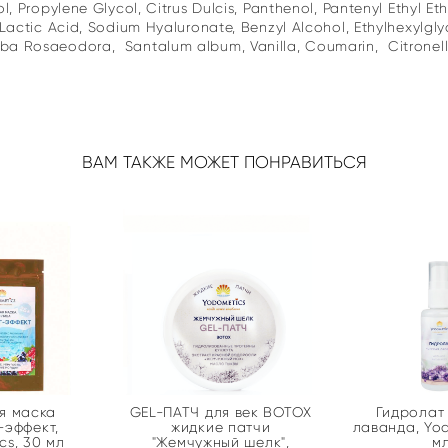
ol, Propylene Glycol, Citrus Dulcis, Panthenol, Pantenyl Ethyl E
d, Lactic Acid, Sodium Hyaluronate, Benzyl Alcohol, Ethylhexylg
ba Rosaeodora, Santalum album, Vanilla, Coumarin, Citronellol
ВАМ ТАКЖЕ МОЖЕТ ПОНРАВИТЬСЯ
я маска
GEL-ПАТЧ для век BOTOX
Гидролат
-эффект,
жидкие патчи
лаванда, Yod
cs, 30 мл
"Жемчужный шелк",
мл