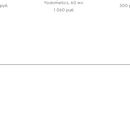
Yodometics, 60 мл.
pуб.
300 
1 060 pуб.