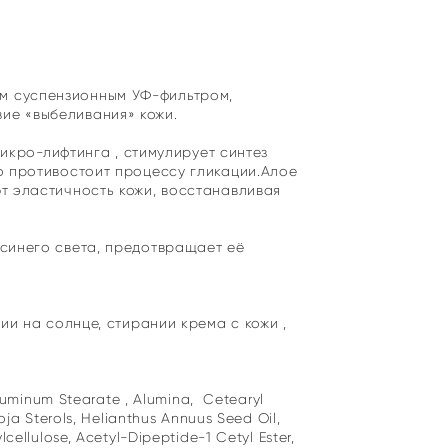
м суспензионным УФ-фильтром,
ие «выбеливания» кожи.
икро-лифтинга , стимулирует синтез
о противостоит процессу гликации.Алое
 эластичность кожи, восстанавливая
синего света, предотвращает её
ии на солнце, стирании крема с кожи ,
 Aluminum Stearate , Alumina, Cetearyl
oja Sterols, Helianthus Annuus Seed Oil,
cellulose, Acetyl-Dipeptide-1 Cetyl Ester,