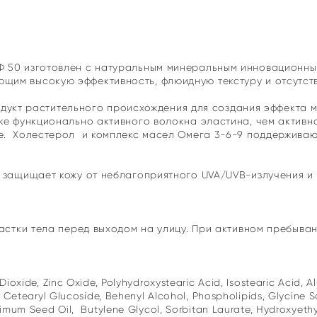
 50 изготовлен с натуральным минеральным инновационны
им высокую эффективность, флюидную текстуру и отсутств
родукт растительного происхождения для создания эффекта м
ке функционально активного волокна эластина, чем активн
е. Холестерол и комплекс масел Омега 3-6-9 поддерживают
 защищает кожу от неблагоприятного UVA/UVB-излучения и 
астки тела перед выходом на улицу. При активном пребыван
Dioxide, Zinc Oxide, Polyhydroxystearic Acid, Isostearic Acid,
, Cetearyl Glucoside, Behenyl Alcohol, Phospholipids, Glycine S
imum Seed Oil, Butylene Glycol, Sorbitan Laurate, Hydroxyethyl