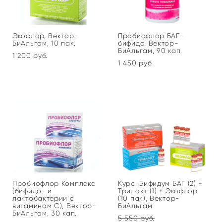
Экофлор, Вектор-
Пробиофлор БАГ-
БиАльгам, 10 пак.
бифидо, Вектор-
БиАльгам, 90 кап.
1 200 pуб.
1 450 pуб.
Пробиофлор Комплекс
Курс: Бифидум БАГ (2) +
(бифидо- и
Трилакт (1) + Экофлор
лактобактерии с
(10 пак), Вектор-
витамином С), Вектор-
БиАльгам
БиАльгам, 30 кап.
5 550 pуб.