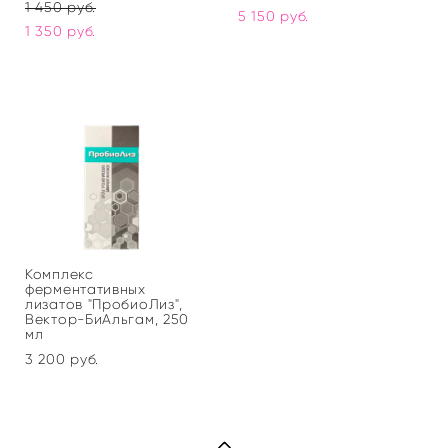
1 450 pуб.
5 150 pуб.
1 350 pуб.
Комплекс
ферментативных
лизатов "ПробиоЛиз",
Вектор-БиАльгам, 250
мл
3 200 pуб.