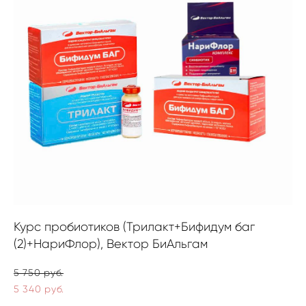
Курс пробиотиков (Трилакт+Бифидум баг
(2)+НариФлор), Вектор БиАльгам
5 750 pуб.
5 340 pуб.