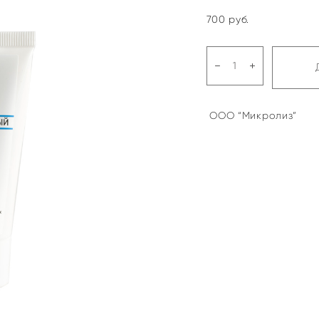
700 pуб.
ООО “Микролиз”