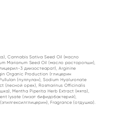
.
), Cannabis Sativa Seed Oil (масло
ybum Marianum Seed Oil (масло расторопши),
иглицерил-3 диизостеарат), Arginine
igin Organic Production (глицерин
Pullulan (пуллулан), Sodium Hyaluronate
t (лесной орех), Rosmarinus Officinalis
ка), Mentha Piperita Herb Extract (мята),
ent lysate (лизат бифидобактерий),
n (этилгексилглицерин), Fragrance (отдушка).