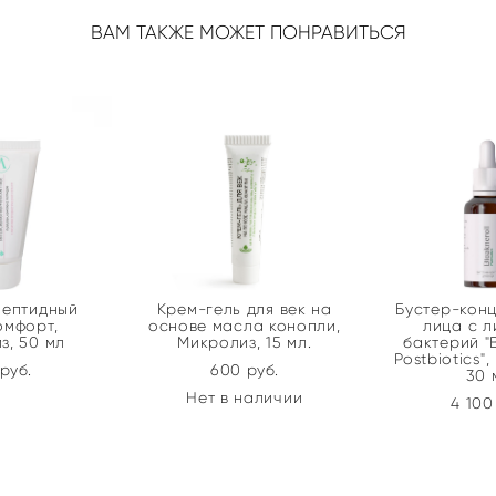
ВАМ ТАКЖЕ МОЖЕТ ПОНРАВИТЬСЯ
пептидный
Крем-гель для век на
Бустер-конц
омфорт,
основе масла конопли,
лица c л
з, 50 мл
Микролиз, 15 мл.
бактерий "B
Postbiotics",
pуб.
600 pуб.
30 
Нет в наличии
4 100