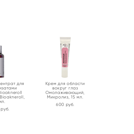
ентрат для
Крем для области
изатами
вокруг глаз
ioakneroll
Омолаживающий,
 Bioakneroll,
Микролиз, 15 мл.
мл.
600 pуб.
 pуб.