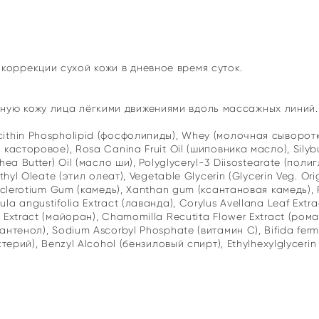
коррекции сухой кожи в дневное время суток.
ную кожу лица лёгкими движениями вдоль массажных линий
ithin Phospholipid (фосфолипиды), Whey (молочная сыворотка
 касторовое), Rosa Canina Fruit Oil (шиповника масло), Sil
hea Butter) Oil (масло ши), Polyglyceryl-3 Diisostearate (пол
thyl Oleate (этил олеат), Vegetable Glycerin (Glycerin Veg. Or
 Sclerotium Gum (камедь), Xanthan gum (ксантановая камедь), 
a angustifolia Extract (лаванда), Corylus Avellana Leaf Extrac
Extract (майоран), Chamomilla Recutita Flower Extract (ромаш
антенол), Sodium Ascorbyl Phosphate (витамин С), Bifida ferm
ктерий), Benzyl Alcohol (бензиловый спирт), Ethylhexylglyceri