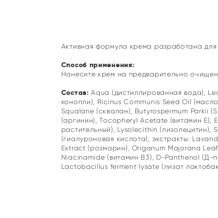
Активная формула крема разработана для 
Способ применения:
Нанесите крем на предварительно очищен
Состав:
Aqua (дистиллированная вода), Lec
конопли), Ricinus Communis Seed Oil (масло
Squalane (сквалан), Butyrospermum Parkii (S
(аргинин), Tocopheryl Acetate (витамин Е), E
растительный), Lysolecithin (лизолецитин),
(гиалуроновая кислота), экстракты: Lavandul
Extract (розмарин), Origanum Majorana Leaf 
Niacinamide (витамин В3), D-Panthenol (Д-п
Lactobacillus ferment lysate (лизат лактоба