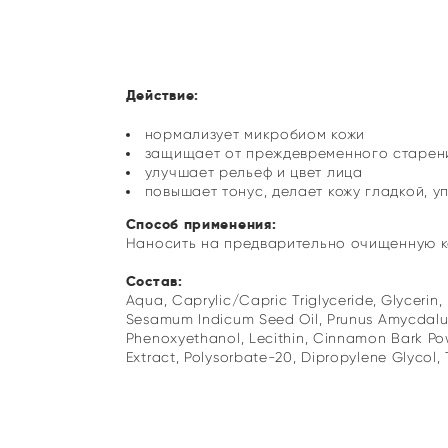
Действие:
нормализует микробиом кожи
защищает от преждевременного старени
улучшает рельеф и цвет лица
повышает тонус, делает кожу гладкой, у
Способ применения:
Наносить на предварительно очищенную к
Состав:
Aqua, Caprylic/Capric Triglyceride, Glycerin
Sesamum Indicum Seed Oil, Prunus Amycdalus D
Phenoxyethanol, Lecithin, Cinnamon Bark Po
Extract, Polysorbatе-20, Dipropylene Glycol,