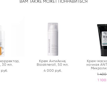
ВАМ ТАКЖЕ МОЖЕТ ПОНРАВИТЬСЯ
корректор,
Крем АнтиАкне,
Крем-маска
, 30 мл.
Bioakneroll, 50 мл.
ночная ANT
Микролиз
 pуб.
4 000 pуб.
1 400
1 100