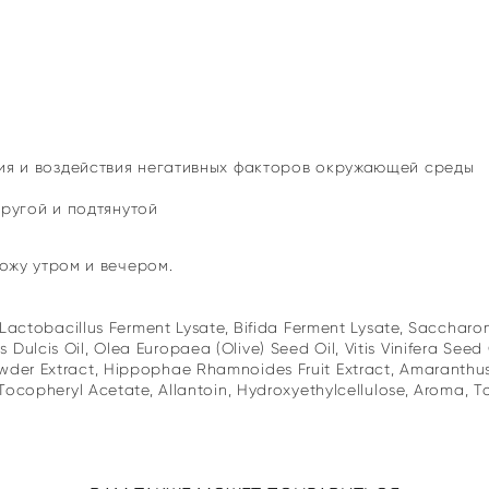
я и воздействия негативных факторов окружающей среды
пругой и подтянутой
ожу утром и вечером.
, Lactobacillus Ferment Lysate, Bifida Ferment Lysate, Saccha
ulcis Oil, Olea Europaea (Olive) Seed Oil, Vitis Vinifera Seed
wder Extract, Hippophae Rhamnoides Fruit Extract, Amaranthus
 Tocopheryl Acetate, Allantoin, Hydroxyethylcellulose, Aroma, 