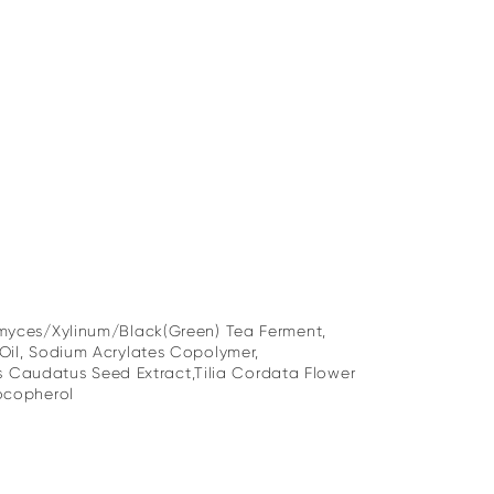
romyces/Xylinum/Black(Green) Tea Ferment,
 Oil, Sodium Acrylates Copolymer,
 Caudatus Seed Extract,Tilia Cordata Flower
Tocopherol