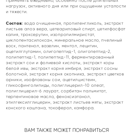
Применять ежедневно, особенно после длительных
нагрузок, активного дня или при ощущении усталости
и тяжести.
Состав:
вода очищенная, пропиленгликоль, экстракт
листьев алоэ вера, цетеариловый спирт, цетилфосфат
калия, троксерутин, изопропилмиристат,
циклопентасилоксан, минеральное масло, пчелиный
воск, пантенол, вазелин, ментол, лецитин,
ацетилглутамин, олигопептид-1, олигопептид-2,
полипептид-1, полипептид-11, ферментированный
экстракт сои и фолиевой кислоты, экстракт коры
белой ивы, экстракт корня имбиря, экстракт сосны
болотной, экстракт корня окопника, экстракт цветков
арники, изофлавоны сои, ацетилцистеин,
гликосфинголипиды, полиглицерил-10 олеат,
полиглицерил-6 лаурат, сорбитан пальмитат,
терпентиновое масло, феноксиэтанол,
этилгексилглицерин, экстракт листьев мяты, экстракт
конского каштана, токоферол, камфора.
ВАМ ТАКЖЕ МОЖЕТ ПОНРАВИТЬСЯ