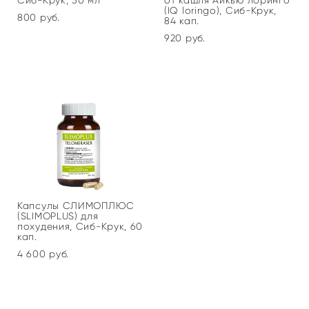
Сиб-Крук, 30 мл
от кашля Айкью лоринго
(IQ loringo), Сиб-Крук,
800 pуб.
84 кап.
920 pуб.
Капсулы СЛИМОПЛЮС
(SLIMOPLUS) для
похудения, Сиб-Крук, 60
кап.
4 600 pуб.