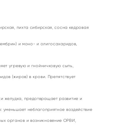
ирская, пихта сибирская, сосна кедровая
цембрин) и моно- и олигосахаридов,
яет угревую и гнойничковую сыпь,
дов (жиров) в крови. Препятствует
и желудка, предотвращает развитие и
ю: уменьшает неблагоприятное воздействие
ых органов и возникновение ОРВИ,