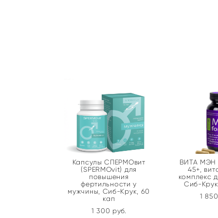
Капсулы СПЕРМОвит
ВИТА МЭН 
(SPERMOvit) для
45+, ви
повышения
комплекс д
фертильности у
Сиб-Крук,
мужчины, Сиб-Крук, 60
1 850
кап
1 300 pуб.