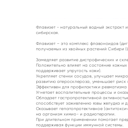
Флавизет - натуральный водный экстракт и
сибирская.
Флавизет – это комплекс флавоноидов (диг
получаемых из хвойных растений Сибири (Lárix
Замедляет развитие дистрофических и скл
Положительно влияет на состояние кожных 
поддерживает упругость кожи).
Укрепляет стенки сосудов, улучшает микро
развитию атеросклероза, уменьшает риск 
Эффективен для профилактики ревматизма 
Угнетает воспалительные процессы и оказ
Обладает гастропротективной активностью
способствует заживлению язвы желудка и 
Оказывает гепатопротективное (антитокси
на организм химио- и радиотерапии.
При длительном применении помогает пре
поддерживая функции иммунной системы.