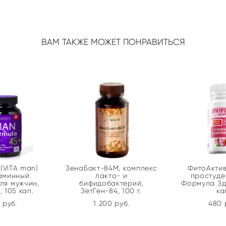
ВАМ ТАКЖЕ МОЖЕТ ПОНРАВИТЬСЯ
(VITA man)
ЗенаБакт-84М, комплекс
ФитоАктив
таминный
лакто- и
простуде
ля мужчин,
бифидобактерий,
Формула Зд
 105 кап.
ЗетГен-84, 100 г.
ка
 pуб.
1 200 pуб.
480 