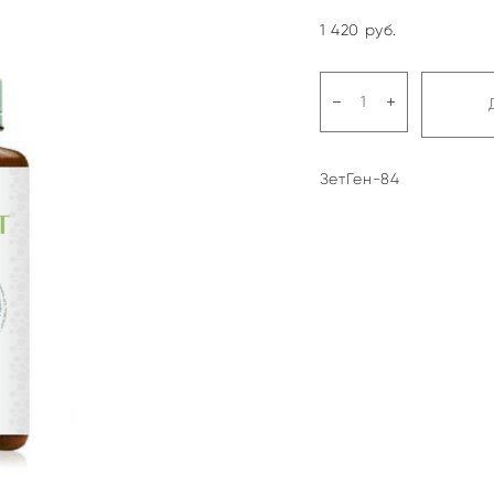
1 420 pуб.
ЗетГен-84