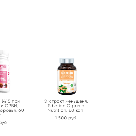
 №15 при
Экстракт женьшеня,
 и ОРВИ,
Siberian Organic
оровья, 60
Nutrition, 60 кап.
п.
1 500 pуб.
pуб.