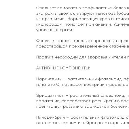
Флавизет помогает в профилактике болезн
экстракты хвои активируют гемопоэз (обра
из организма. Нормализация уровня гемог
кислородом, помогает при анемии. Усилен
уровень энергии.
Флавизет также замедляет процессы перек
предотвращая преждевременное старение 
Продукт необходим для здоровья жителей 
АКТИВНЫЕ КОМПОНЕНТЫ:
Нарингенин – растительный флавоноид, эф
гепатите С, повышает восприимчивость ор
Эриодиктиол – растительный флавоноид, 
поражение, способствует расширению сос
препятствуя развитию варикозной болезни.
Пиноцембрин – растительный флавоноид с
онкопротекторным и нейропротекторным д