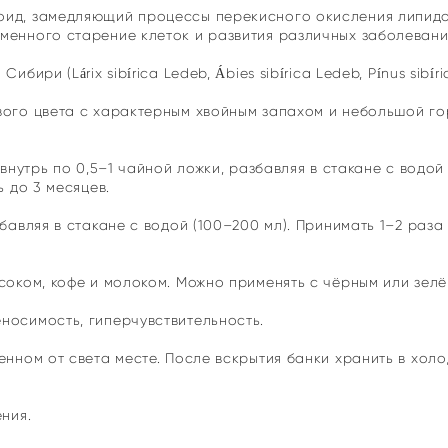
оид, замедляющий процессы перекисного окисления липидо
менного старение клеток и развития различных заболевани
ири (Lárix sibírica Ledeb, Ábies sibírica Ledeb, Pínus sibíri
вого цвета с характерным хвойным запахом и небольшой го
 внутрь по 0,5–1 чайной ложки, разбавляя в стакане с водой 
ь до 3 месяцев.
бавляя в стакане с водой (100–200 мл). Принимать 1–2 раза 
соком, кофе и молоком. Можно применять с чёрным или зелё
носимость, гиперчувствительность.
енном от света месте. После вскрытия банки хранить в холо
ния.