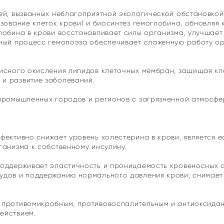
ей, вызванных неблагоприятной экологической обстановкой
зование клеток крови) и биосинтез гемоглобина, обновляя 
лобина в крови восстанавливает силы организма, улучшает
ный процесс гемопоэза обеспечивает слаженную работу ор
исного окисления липидов клеточных мембран, защищая кл
и развитие заболеваний.
промышленных городов и регионов с загрязненной атмосфе
фективно снижает уровень холестерина в крови, является е
ганизма к собственному инсулину.
поддерживает эластичность и проницаемость кровеносных с
удов и поддержанию нормального давления крови; снимает
 противомикробным, противовоспалительным и антиоксидан
ействием.