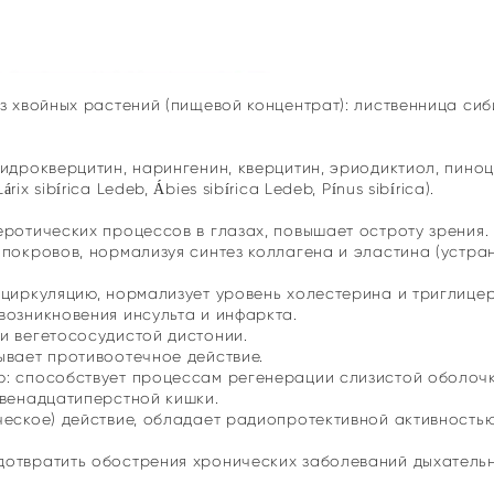
з хвойных растений (пищевой концентрат): лиственница сиб
идрокверцитин, нарингенин, кверцитин, эриодиктиол, пино
 sibírica Ledeb, Ábies sibírica Ledeb, Pínus sibírica).
еротических процессов в глазах, повышает остроту зрения.
покровов, нормализуя синтез коллагена и эластина (устран
циркуляцию, нормализует уровень холестерина и триглицери
возникновения инсульта и инфаркта.
и вегетососудистой дистонии.
ывает противоотечное действие.
: способствует процессам регенерации слизистой оболочк
двенадцатиперстной кишки.
ческое) действие, обладает радиопротективной активность
дотвратить обострения хронических заболеваний дыхательн