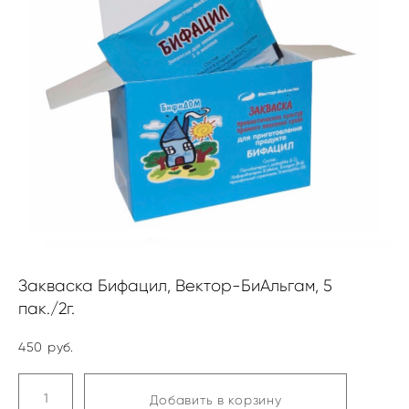
Закваска Бифацил, Вектор-БиАльгам, 5
пак./2г.
450 pуб.
Добавить в корзину