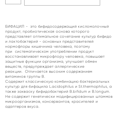
БИФАЦИЛ - это бифидосодержащий кисломолочный
продукт, пробиотическая основа которого
представляет оптимальное сочетание культур бифидо
и лактобактерий - основных представителей
нормофлоры кишечника человека, поэтому
при систематическом употреблении продукт
восстанавливает микрофлору человека, повышает
защитные функции организма, улучшает обмен
веществ, предупреждает аллергические
реакции. Отличается высоким содержанием
витаминов группы В.
Содержит классическую комбинацию бактериальных
культур для бифацила L.acidophilus и St.thermophilus, а
также закваску бифидобактерий B.bifidum и B.longum.
Не содержит генетически модифицированных штаммов
микроорганизмов, консервантов, красителей и
адаптеров вкуса.